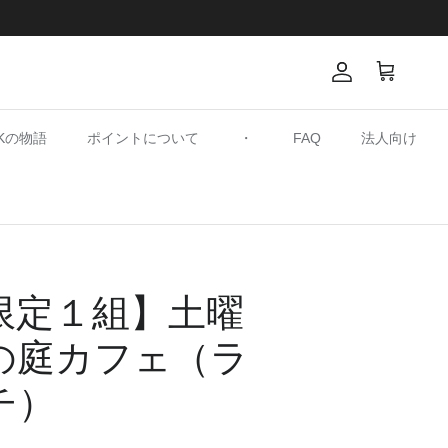
アカウント
カート
SKの物語
ポイントについて
・
FAQ
法人向け
限定１組】土曜
の庭カフェ（ラ
チ）