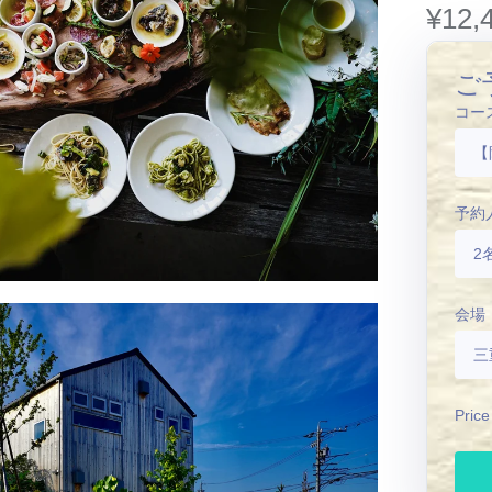
¥12,
ご
コー
予約
2
会場
三
Price