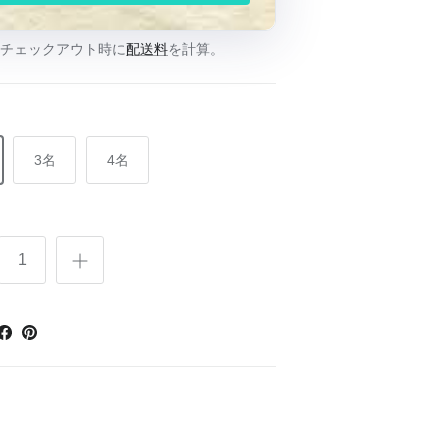
 チェックアウト時に
配送料
を計算。
3名
4名