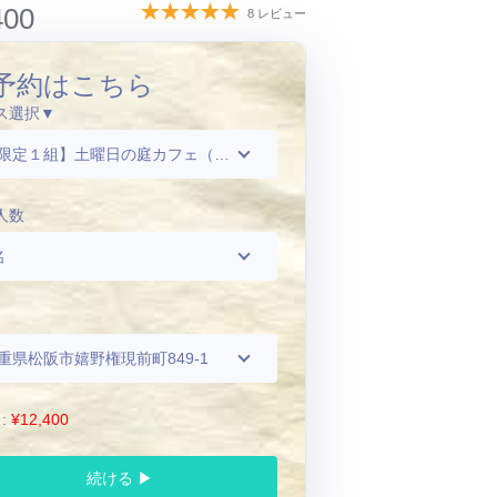
400
8 レビュー
予約はこちら
ス選択▼
【限定１組】土曜日の庭カフェ（ランチ）
人数
名
重県松阪市嬉野権現前町849-1
 :
¥12,400
続ける ▶︎