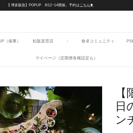
【 博多阪急】POPUP 8/12~14開催。予約は
こちら▶︎
PUP（催事）
松阪直営店
・
食卓コミュニティ
P
マイページ（定期便各種設定も）
【
日
ン