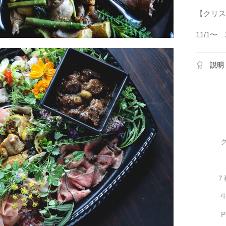
【クリス
説明
７