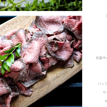
松阪牛
バッ
サ