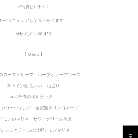
※写真はLサイズ
3〜4人でシェアして食べられます！
Mサイズ： ¥8,430
【 Menu 】
のローストビーフ ハーブオリーブソース
スペイン産 生ハム 山盛り
豚バラ肉のポルケッタ
ファローウィング 自家製チリマヨネーズ
ーモンのマリネ サワークリーム添え
オレンジとディルの蜂蜜レモンマリネ