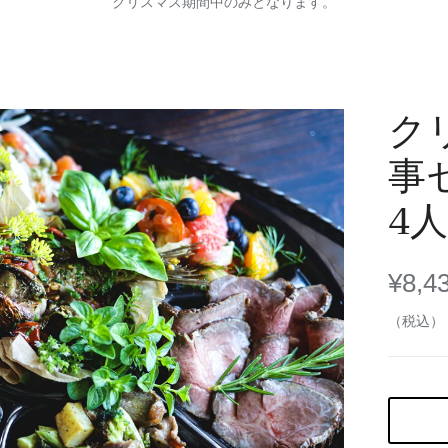
クリスマス期間中のみとなります。
ク
事
4
¥8,4
（税込）