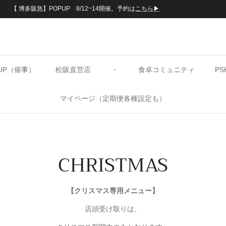
【 博多阪急】POPUP 8/12~14開催。予約は
こちら▶︎
PUP（催事）
松阪直営店
・
食卓コミュニティ
P
マイページ（定期便各種設定も）
CHRISTMAS
【クリスマス専用メニュー】
店頭受け取りは、