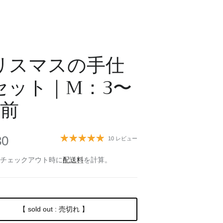
リスマスの手仕
セット｜M：3〜
人前
30
10 レビュー
 チェックアウト時に
配送料
を計算。
【 sold out : 売切れ 】