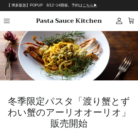
コンテンツへスキップ
【 博多阪急】POPUP 8/12~14開催。予約は
こちら▶︎
Pasta Sauce Kitchen
アカウン
カー
冬季限定パスタ「渡り蟹とず
わい蟹のアーリオオーリオ」
販売開始