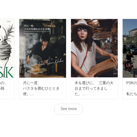
めの、
月に一度、
木を選びに、 三重の大
PSK
い雑
パスタを囲むひととき
台まで行ってきまし
便。
た。
私た
てい
PSKの定期便です。
武田製材さんの倉庫に
See more
amをやっ
は、 大きな木も、 細
でも
毎月届くのは、
い木も、 節だらけの木
好き
2種類のパスタソース。
もあって。
では
もな
それぞれ2食ずつ、
同じ木なのに、 一本ず
ハー