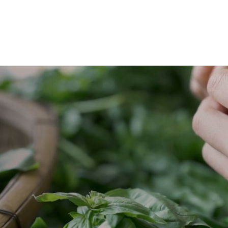
ランド
計4食をお届けします。
つ全然表情が違う。
庭。
く、
イタ
1年をかけて、
みんなで 「あっちのほ
古い
24種類のパスタを楽し
うがいいかな」 「でも
長く
む。
こっちもいいな」 なん
て話しながら、 かなり
そし
季節ごとに変わるパス
長居してしまいまし
それ
。
タが、
た。
物。
毎月の食卓にやってき
ます。
PSKでは、 料理だけじ
どれ
ゃなく、 食卓の空気み
りま
すべて、
たいなものも 少しずつ
ではな
シェフのレシピ。
作っています。
でも
手間
らない
イタリアで学んだ料理
だから、 こういう時間
愛着
。
を、
って 意外と大事。
松阪のキッチンで仕込
それ
んでいます。
また少し、キッチンが
しれ
ん。
いい場所になりそうで
定期便は、
す。
好き
、
毎月パスタが届く仕組
だい
みですが、
#パスタソースキッチ
る。
ン
僕らとしては、
#PastaSauceKitchen #
皆さ
パスタ
楽しい食卓のある暮ら
武田製材 #木のある暮
そん