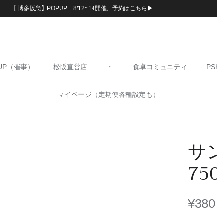
【 博多阪急】POPUP 8/12~14開催。予約は
こちら▶︎
PUP（催事）
松阪直営店
・
食卓コミュニティ
P
マイページ（定期便各種設定も）
サ
75
¥380