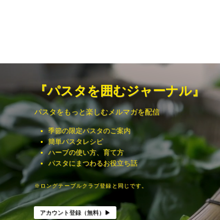
松阪のキッチンで仕込
ちゃんとしたブ
んでいます。
の話だけでもな
パスタは、茹でてまぜ
パスタのこと。
るだけ。
ハーブのこと。
ラザーニャは、焼くだ
器のこと。
け。
ワインのこと。
食卓の花のこと
でも、
庭のこと。
食卓ではちゃんと嬉し
ヤギのこと。
『パスタを囲むジャーナル』
い。
音楽のこと。
フライパンもいらない
生活に絶対必要
パスタをもっと楽しむメルマガを配信
し、
いけれど、
最後に味を整える必要
ないと少しつま
季節の限定パスタのご案内
もありません。
ものばかりです
簡単パスタレシピ
忙しい日でも、
暮らしなんて、
ハーブの使い方、育て方
ちゃんと座って、
趣味みたいなも
パスタにまつわるお役立ち話
少し長く食べられるよ
うに。
真面目に作って
※ロングテーブルクラブ登録と同じです。
おおいに遊ぶ。
そんなパスタソースや
ラザーニャを、
そんな感じで、
アカウント登録（無料）▶︎
2匹のヤギとハーブのあ
今日も明日も、