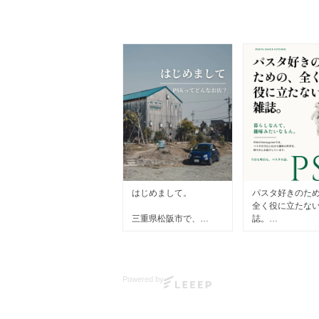
はじめまして。
パスタ好きのた
全く役に立たな
三重県松阪市で、
誌。
クラフトパスタソース
を作っている
そんな感じで、
Pasta Sauce Kitchenで
PSKのInstagr
す。
ています。
Powered by
イタリアで学んだ本場
商品紹介だけで
のレシピを、
く、