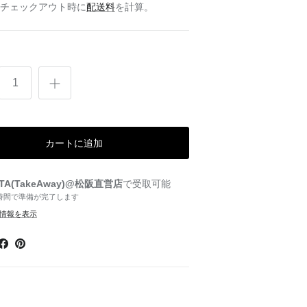
 チェックアウト時に
配送料
を計算。
カートに追加
 TA(TakeAway)@松阪直営店
で受取可能
時間で準備が完了します
情報を表示