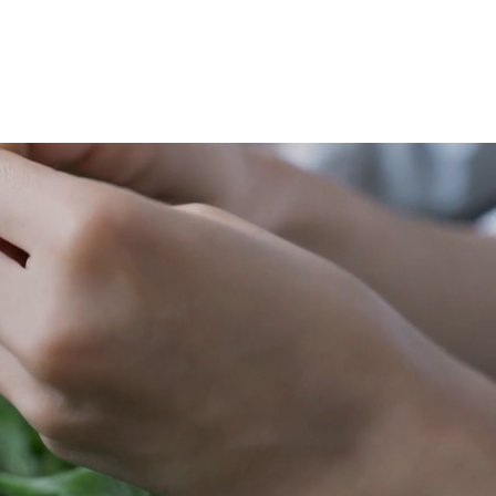
そして、なぜ僕たちが
リア。
レストランではなく
もの。
テイクアウトという形
使えるもの。
を選んだのか。
て、
そんな話を、たくさん
ぞれが好きな乗り
しました。
イタリアで一番印象に
も少し手間がかか
残ったのは、
す。
料理の技術以上に、
みんなでゆっくり囲む
、
食卓の時間でした。
がかかるからこそ
が湧く。
食べて、飲んで、話し
て。
は料理も同じかも
気づけば何時間も経っ
ません。
ている。
なものは、
「ああ、これがイタリ
たい手間がかか
ア料理なんか」と
思ったのを今でも覚え
ています。
んには、
な好きなものがあ
だからPSKは、