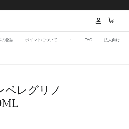
アカウント
カート
SKの物語
ポイントについて
・
FAQ
法人向け
ンペレグリノ
0ML