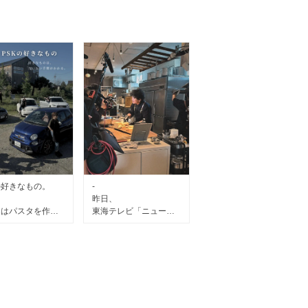
の好きなもの。
-
昨日、
ちはパスタを作っ
東海テレビ「ニュース
ます。
ONE」の
“Teshigoto”という特集
、
の取材がありました。
なのはパスタだけ
ありません。
ラザーニャのこと、
イタリアで見た食卓の
ブ。
こと、