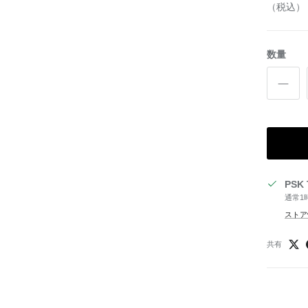
（税込）
数量
PSK
通常1
ストア
共有