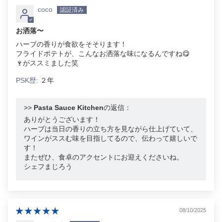
coco
お洒落〜
ハーブの香りが食欲をそそります！
フライドポテトが、こんなお洒落な味になるんですね😋
🍷がススミました笑
PSK歴:
２年
>>
Pasta Sauce Kitchen
の返信：
ありがとうございます！
ハーブは当日の香りの立ち方を見ながら仕上げていて、
ワインがススむ味を目指してるので、伝わって嬉しいで
す！
またぜひ、食卓のアクセントにお迎えくださいね。
シェフまじろう
08/10/2025