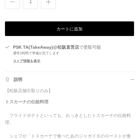
カートに追加
PSK TA(TakeAway)@松阪直営店
で受取可能
通常1時間で準備が完了します
ストア情報を表示
説明
【松阪店舗引取りのみ】
トスカーナ
の伝統料理
フライド
ポテト
といっても、
れっきとした
トスカーナ
の伝統料
理。
シェフが「
トスカーナ
で食べたあのジャガイモのローストが食