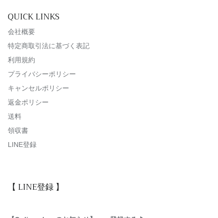
詳細はプロフィール
ン
楽しくなる料理”を
リンクからご覧くだ
QUICK LINKS
#PSKの好きなもの
作りたいと思ってい
さい。
#アバルト595
ます。
会社概要
#ハーブのある暮らし
#パスタソースキッチ
放送は5月20日夕方
特定商取引法に基づく表記
ン
予定です📺
#pastasaucekitchen
利用規約
#パスタを囲むひとと
どんな風に映るの
プライバシーポリシー
き便
か、
#今日も明日もパスタ
僕たちも少しドキド
キャンセルポリシー
の話
キしています。
#準備は短く食卓は長
返金ポリシー
く
また放送近くなった
送料
らお知らせします
領収書
ね。
LINE登録
#パスタソースキッチ
ン
#ラザーニャ
#東海テレビ
#ニュースワン
【 LINE登録 】
#teshigoto