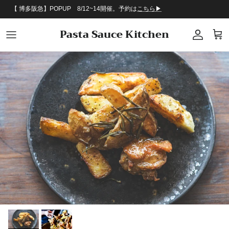
コンテンツへスキップ
【 博多阪急】POPUP 8/12~14開催。予約は
こちら▶︎
Pasta Sauce Kitchen
アカウン
カー