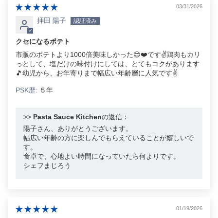
03/31/2026
拝田 陽子
クセになるポテト
市販のポテトより1000倍美味しかった😌❤️です✌️鶏肉もカリ
っとして、塩だけの味付けにしては、とてもコクがあります
🎵幼児から、お年寄りまで幅広い年齢層に人気です✌️
PSK歴:
５年
>>
Pasta Sauce Kitchen
の返信：
陽子さん、ありがとうございます。
幅広い年齢の方に楽しんでもらえていることが嬉しいで
す。
食卓で、心地よい時間になっていたら何よりです。
シェフまじろう
01/19/2026