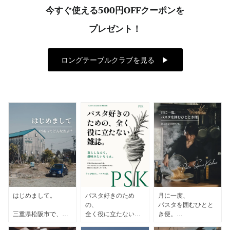
今すぐ使える500円OFFクーポンを
プレゼント！
ロングテーブルクラブを見る ▶︎
はじめまして。
パスタ好きのため
月に一度、
の、
パスタを囲むひとと
三重県松阪市で、
全く役に立たない雑
き便。
クラフトパスタソー
誌。