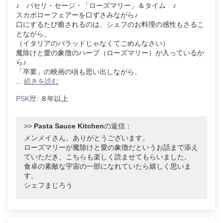
♪ パセリ・セージ・「ローズマリー」＆タイム ♪
スカボローフェアーを口ずさみながら♪
口にするたび癒されるのは、シェフのお料理の感性もさるこ
とながら、
（イタリアのバラッドじゃなくてごめんなさい）
魔除けと愛の象徴のハーブ（ローズマリー）が入っているか
ら♪
「卒業」の映画の頃も思い出しながら、
...
続きを読む
PSK歴:
８年以上
>>
Pasta Sauce Kitchen
の返信：
メンメイさん、ありがとうございます。
ローズマリーが魔除けと愛の象徴だというお話まで添え
ていただき、こちらも楽しく読ませてもらいました。
食卓の素敵な宇宙の一部になれていたら嬉しく思いま
す。
シェフまじろう