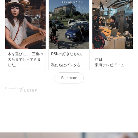
スを作っている
PSKの定期便です。
Pasta Sauce Kitchen
そんな感じで、
です。
PSKのInstagramをや
毎月届くのは、
っています。
2種類のパスタソー
イタリアで学んだ本
ス。
場のレシピを、
商品紹介だけでもな
松阪のキッチンで仕
く、
それぞれ2食ずつ、
込んでいます。
ちゃんとしたブラン
計4食をお届けしま
ドの話だけでもな
す。
パスタは、茹でてま
く、
木を選びに、 三重の
PSKの好きなもの。
-
ぜるだけ。
1年をかけて、
大台まで行ってきま
昨日、
ラザーニャは、焼く
パスタのこと。
24種類のパスタを楽
した。
私たちはパスタを作
東海テレビ「ニュー
だけ。
ハーブのこと。
しむ。
っています。
ス ONE」の
器のこと。
武田製材さんの倉庫
“Teshigoto”という特
See more
でも、
ワインのこと。
季節ごとに変わるパ
には、 大きな木
でも、
集の取材がありまし
食卓ではちゃんと嬉
食卓の花のこと。
スタが、
も、 細い木も、 節
好きなのはパスタだ
た。
Powered by
しい。
庭のこと。
毎月の食卓にやって
だらけの木もあっ
けではありません。
ヤギのこと。
きます。
て。
ラザーニャのこと、
フライパンもいらな
音楽のこと。
ハーブ。
イタリアで見た食卓
いし、
すべて、
同じ木なのに、 一本
庭。
のこと、
最後に味を整える必
生活に絶対必要では
シェフのレシピ。
ずつ全然表情が違
イタリア。
そして、なぜ僕たち
要もありません。
ないけれど、
う。
古いもの。
がレストランではな
ないと少しつまらな
イタリアで学んだ料
長く使えるもの。
く
忙しい日でも、
いものばかりです。
理を、
みんなで 「あっちの
テイクアウトという
ちゃんと座って、
松阪のキッチンで仕
ほうがいいかな」
そして、
形を選んだのか。