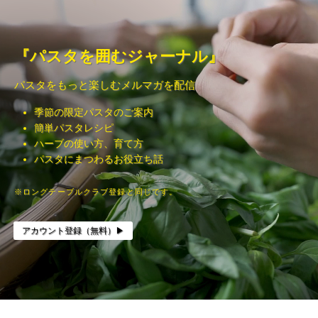
少し長く食べられる
暮らしなんて、
込んでいます。
「でもこっちもいい
それぞれが好きな乗
ように。
趣味みたいなもん。
な」 なんて話しなが
り物。
そんな話を、たくさ
定期便は、
ら、 かなり長居して
んしました。
そんなパスタソース
真面目に作って、
毎月パスタが届く仕
『パスタを囲むジャーナル』
しまいました。
どれも少し手間がか
やラザーニャを、
おおいに遊ぶ。
組みですが、
かります。
イタリアで一番印象
2匹のヤギとハーブの
PSKでは、 料理だけ
に残ったのは、
あるキッチンで作っ
そんな感じで、
僕らとしては、
パスタをもっと楽しむメルマガを配信
じゃなく、 食卓の空
でも、
料理の技術以上に、
ています。
今日も明日も、パス
楽しい食卓のある暮
気みたいなものも 少
手間がかかるからこ
みんなでゆっくり囲
タの話をしていきま
らしを
季節の限定パスタのご案内
しずつ作っていま
そ愛着が湧く。
む食卓の時間でし
準備は短く、食卓は
す。
送っているつもりで
す。
た。
簡単パスタレシピ
長く。
す。
それは料理も同じか
ハーブの使い方、育て方
気軽にのぞいて、
だから、 こういう時
もしれません。
食べて、飲んで、話
パスタにまつわるお役立ち話
まずはプロフィール
たまに話しかけてく
「パスタがあるか
間って 意外と大事。
して。
のリンクから、
ださい。
ら、早めに帰ろう」
好きなものは、
気づけば何時間も経
お試し20%OFFや定
また少し、キッチン
だいたい手間がかか
っている。
※ロングテーブルクラブ登録と同じです。
期便をご覧くださ
#パスタソースキッチ
そんなふうに、
が いい場所になりそ
る。
い。
ン
少しだけ食卓が長く
うです。
「ああ、これがイタ
#pastasaucekitchen
なるきっかけになれ
皆さんには、
リア料理なんか」と
アカウント登録（無料）▶︎
#パスタソースキッチ
#暮らしなんて趣味み
ば嬉しいです。
#パスタソースキッチ
そんな好きなものが
思ったのを今でも覚
ン
たいなもん
ン
ありますか？
えています。
#pastasaucekitchen
#全く役に立たない雑
初回は20%OFF。
#PastaSauceKitchen
#パスタを囲むひとと
誌
2回目以降も5%OFF
#武田製材 #木のあ
⸻
だからPSKは、
き
#今日も明日もパスタ
で続けていただけま
る暮らし #パスタを
“店で食べる料理”よ
#今日も明日もパスタ
の話
す。
囲むひととき
#pastasaucekitchen
りも、
の話
#パスタソースキッチ
“家の食卓がちょっと