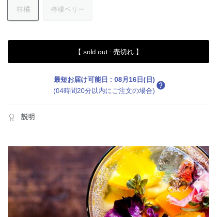
柑橘
檸檬ベリー
【 sold out : 売切れ 】
最短お届け可能日
:
08月16日(日)
(04時間20分以内にご注文の場合)
説明