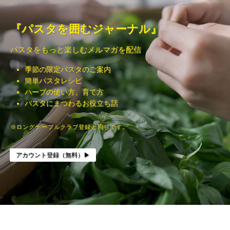
『パスタを囲むジャーナル』
パスタをもっと楽しむメルマガを配信
季節の限定パスタのご案内
簡単パスタレシピ
ハーブの使い方、育て方
パスタにまつわるお役立ち話
※ロングテーブルクラブ登録と同じです。
アカウント登録（無料）▶︎