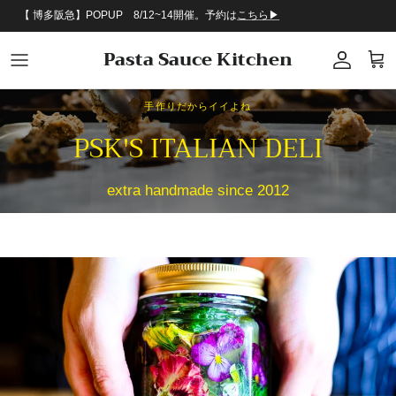
コンテンツへスキップ
【 博多阪急】POPUP 8/12~14開催。予約は
こちら▶︎
Pasta Sauce Kitchen
アカウン
カー
手作りだからイイよね
PSK'S ITALIAN DELI
extra handmade since 2012